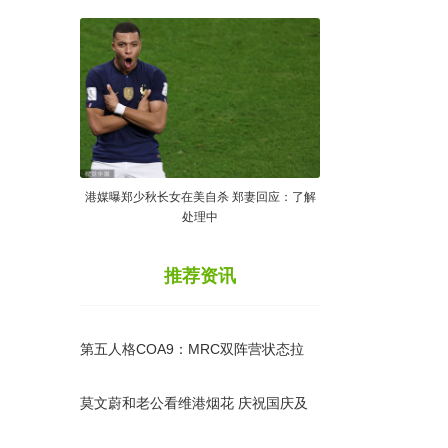
港媒曝郑少秋长女在美自杀 郑妻回应：了解
处理中
推荐资讯
第五人格COA9：MRC双阵营状态拉
满，二比零锁定胜局！
莫文蔚和老公看维港烟花 庆祝国庆及
结婚纪念日