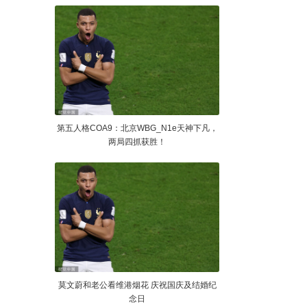
第五人格COA9：北京WBG_N1e天神下凡，
两局四抓获胜！
莫文蔚和老公看维港烟花 庆祝国庆及结婚纪
念日