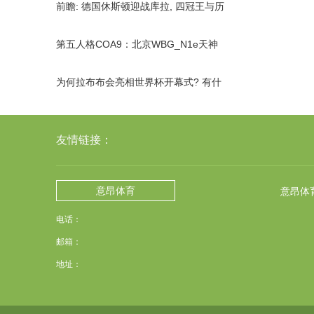
前瞻: 德国休斯顿迎战库拉, 四冠王与历
史最小参赛国首次对话
第五人格COA9：北京WBG_N1e天神
下凡，两局四抓获胜！
为何拉布布会亮相世界杯开幕式? 有什
么样的意义及信号?
友情链接：
意昂体育
意昂体
电话：
邮箱：
地址：