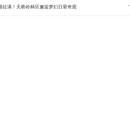
感拉满！天桥岭林区邂逅梦幻日晕奇观