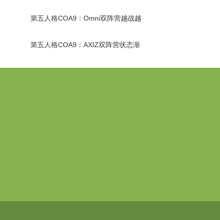
衣撕烂了
第五人格COA9：Omni双阵营越战越
勇，双向奔赴拿下胜局！
第五人格COA9：AXIZ双阵营状态渐
佳，强势反转战胜强敌！
意昂体育