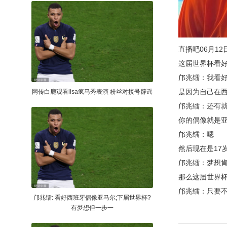
直播吧06月1
这届世界杯看
邝兆镭：我看
是因为自己在
网传白鹿观看lisa疯马秀表演 粉丝对接号辟谣
邝兆镭：还有
你的偶像就是
邝兆镭：嗯
然后现在是17
邝兆镭：梦想
那么这届世界
邝兆镭：只要
邝兆镭: 看好西班牙偶像亚马尔;下届世界杯?
有梦想但一步一