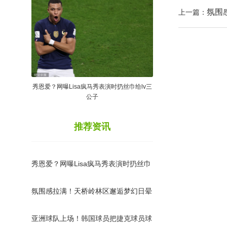
氛围
上一篇：
秀恩爱？网曝Lisa疯马秀表演时扔丝巾给lv三
公子
推荐资讯
秀恩爱？网曝Lisa疯马秀表演时扔丝巾
给lv三公子
氛围感拉满！天桥岭林区邂逅梦幻日晕
奇观
亚洲球队上场！韩国球员把捷克球员球