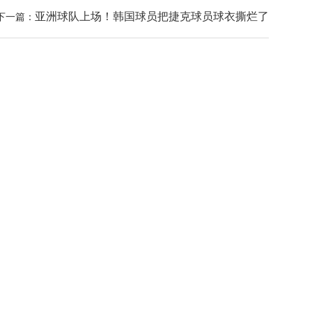
亚洲球队上场！韩国球员把捷克球员球衣撕烂了
下一篇：